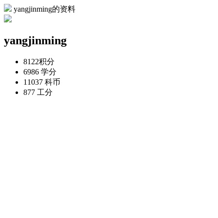
yangjinming的资料
yangjinming
8122
积分
6986
学分
11037
科币
877
工分