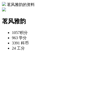
茗风雅韵的资料
茗风雅韵
1057
积分
963
学分
3391
科币
24
工分